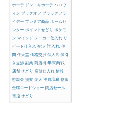
ホーテ
ドン・キホーテ
ハロウ
ィン
ブックオフ
ブラックフラ
ホームセ
イデー
プレミア商品
ンター
ポイントせどり
ポケモ
マインド
メーカー仕入れ
ン
リ
仕入れ
ピート仕入れ
交渉
仲
間
任天堂
価格交渉
個人店
値引
年末商戦
き交渉
副業
商店街
店舗せどり
店舗仕入れ
情報
懇親会
提案
楽天
消費増税
物販
金曜ロードショー
閉店セール
電脳せどり