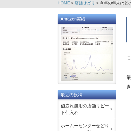
HOME
>
店舗せどり
>
今年の年末はど
Amazon実績
こ
最近の投稿
値崩れ無用の店舗リピー
ト仕入れ
ホームーセンターせどり