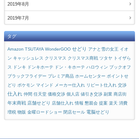
2019年8月
2019年7月
タグ
せどり
Amazon
TSUTAYA
WonderGOO
アナと雪の女王
イオ
クリスマス商戦
ン
キャッシュレス
クリスマス
ツタヤ
トイザら
ス
ドンキ
ドンキホーテ
ドン・キホーテ
ハロウィン
ブックオフ
ホームセンター
ポイントせ
ブラックフライデー
プレミア商品
どり
マインド
メーカー仕入れ
ポケモン
リピート仕入れ
交渉
仕入れ
仲間
任天堂
価格交渉
個人店
値引き交渉
副業
商店街
店舗せどり
年末商戦
店舗仕入れ
情報
懇親会
提案
楽天
消費
電脳せどり
増税
物販
金曜ロードショー
閉店セール