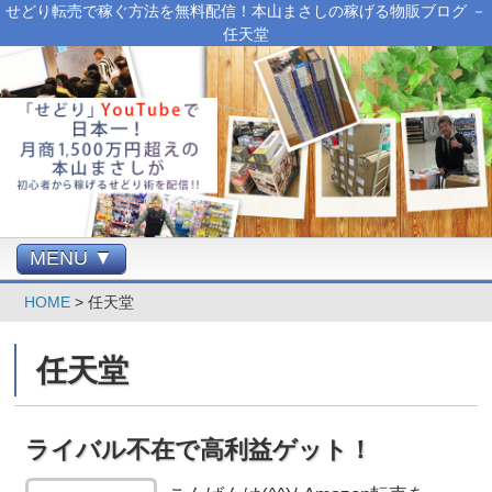
せどり転売で稼ぐ方法を無料配信！本山まさしの稼げる物販ブログ －
任天堂
MENU ▼
HOME
>
任天堂
任天堂
ライバル不在で高利益ゲット！