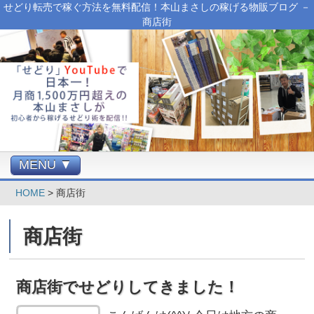
せどり転売で稼ぐ方法を無料配信！本山まさしの稼げる物販ブログ －
商店街
MENU ▼
HOME
>
商店街
商店街
商店街でせどりしてきました！